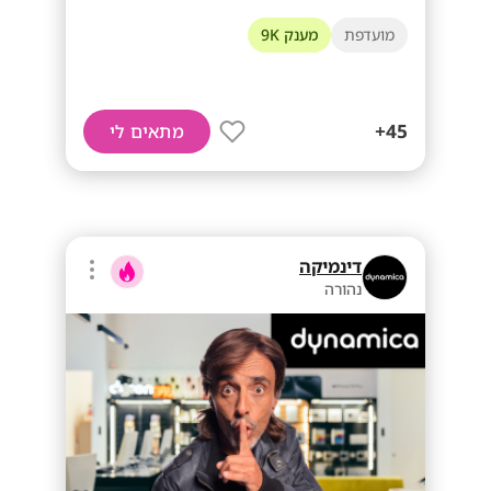
מועדפת
מענק 9K
45+
מתאים לי
דינמיקה
נהורה