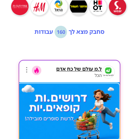
סחבק מצא לך
עבודות
160
ל.מ עולם של כח אדם
הכל