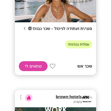
סגני\ת ועתודה לניהול – שכר גבוה! 🤑
עמלות גבוהות!
שכר אש
מתאים לי
brown hotels
נהורה