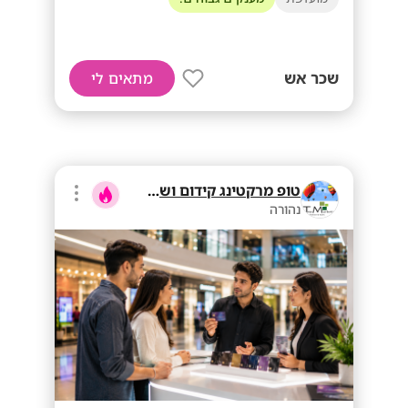
שכר אש
מתאים לי
טופ מרקטינג קידום ושיווק בע"מ
נהורה