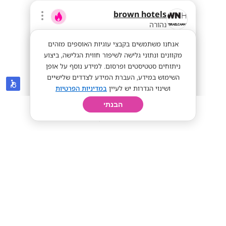
brown hotels
נהורה
אנחנו משתמשים בקבצי עוגיות האוספים מזהים
מקוונים ונתוני גלישה לשיפור חווית הגלישה, ביצוע
ניתוחים סטטיסטים ופרסום. למידע נוסף על אופן
השימוש במידע, העברת המידע לצדדים שלישיים
ושינוי הגדרות יש לעיין
במדיניות הפרטיות
הבנתי
חיפוש
פרופיל
קורות חיים
יום בחיי
פקידי/ות קבלה למלונות BROWN |
מענקים גבוהים!
מענקי התמדה!
שכר אש
מתאים לי