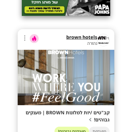
brown hotels
נהורה
קב"טים /יות למלונות BROWN | מענקים
גבוהים!
מועדפת
מענקים גבוהים!