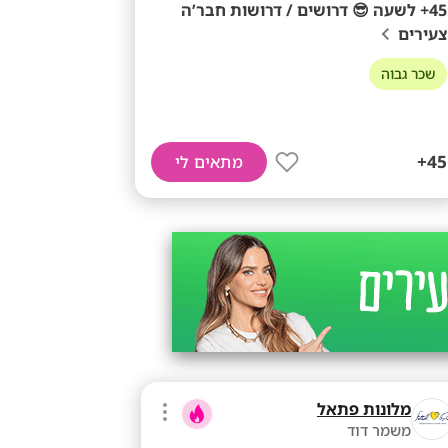
45+ לשעה 😎 דרושים / דרושות חבר’ה
צעירים
שכר גבוה
45+
מתאים לי
מלונות פתאל
משמר דוד