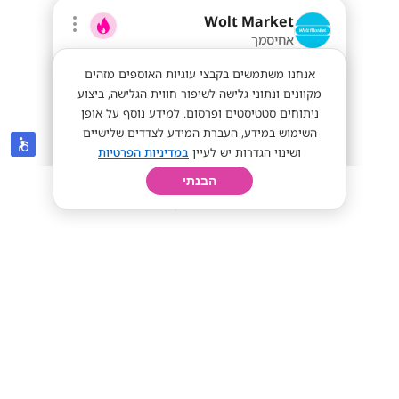
Wolt Market
אחיסמך
אנחנו משתמשים בקבצי עוגיות האוספים מזהים
מקוונים ונתוני גלישה לשיפור חווית הגלישה, ביצוע
ניתוחים סטטיסטים ופרסום. למידע נוסף על אופן
השימוש במידע, העברת המידע לצדדים שלישיים
ושינוי הגדרות יש לעיין
במדיניות הפרטיות
הבנתי
חיפוש
פרופיל
קורות חיים
יום בחיי
מלקטים לוולט מרקט - שכר
מעולה+בונוסים!!
מתאים לסטודנטים
מענק התמדה!
38 ש"ח + בונוסים!!
מתאים לי