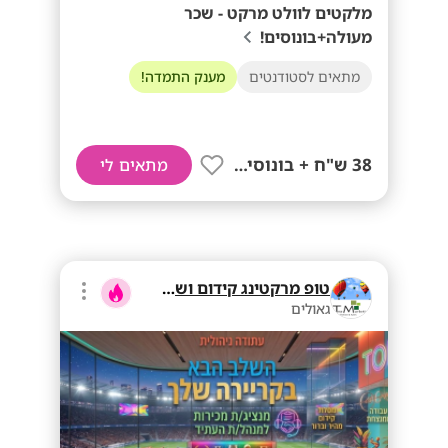
מלקטים לוולט מרקט - שכר
מעולה+בונוסים!
מתאים לסטודנטים
מענק התמדה!
38 ש"ח + בונוסים!!
מתאים לי
טופ מרקטינג קידום ושיווק בע"מ
גאולים