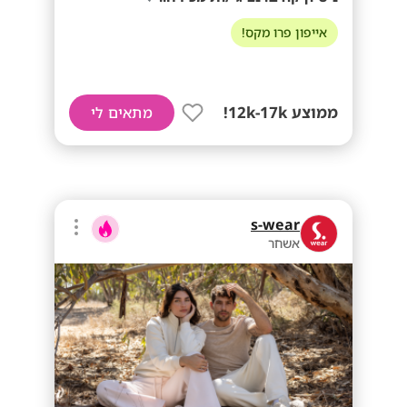
אייפון פרו מקס!
ממוצע 12k-17k!
מתאים לי
s-wear
אשחר