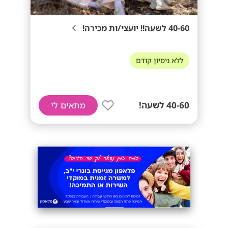
40-60 לשעה!! יועצי/ות מכירה!
ללא ניסיון קודם
40-60 לשעה!
מתאים לי