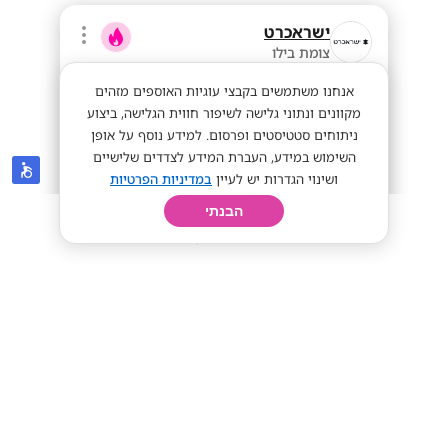
ישראכרט
צומת בילו
אנחנו משתמשים בקבצי עוגיות האוספים מזהים
מקוונים ונתוני גלישה לשיפור חווית הגלישה, ביצוע
ניתוחים סטטיסטים ופרסום. למידע נוסף על אופן
השימוש במידע, העברת המידע לצדדים שלישיים
ושינוי הגדרות יש לעיין
במדיניות הפרטיות
הבנתי
חיפוש
פרופיל
קורות חיים
יום בחיי
מענק 1,500 כל חודש | שירות לקוחות
רחובות
מענק התמדה
סיבוס 50
שכר אש
מתאים לי