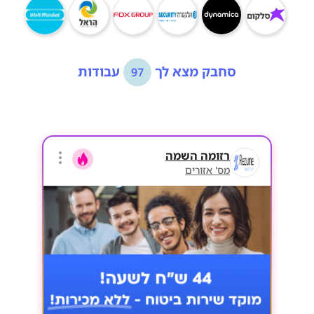
סחבק מצא לך
עבודות
97
רזומה השמה
מס' אזורים