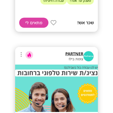
מענק עד 10k!
עבודה חיונית!
שכר אש!
מתאים לי
PARTNER
צומת בילו