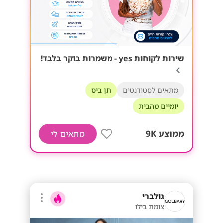
שירות לקוחות yes - משמרות בוקר בלבד!
מתאים לסטודנטים
תן ביס
יומיים מהבית
ממוצע 9K
מתאים לי
גולברי
צומת בילו