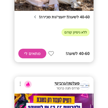
40-60 לשעה!! יועצי/ות מכירה!
ללא ניסיון קודם
40-60 לשעה!
מתאים לי
פעלטון/גרביטי
פרדס חנה כרכור