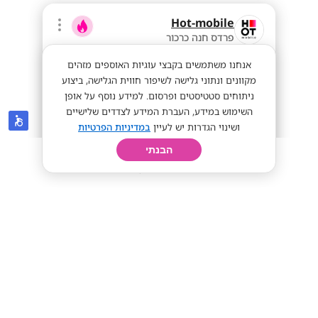
Hot-mobile
פרדס חנה כרכור
אנחנו משתמשים בקבצי עוגיות האוספים מזהים
מקוונים ונתוני גלישה לשיפור חווית הגלישה, ביצוע
ניתוחים סטטיסטים ופרסום. למידע נוסף על אופן
השימוש במידע, העברת המידע לצדדים שלישיים
ושינוי הגדרות יש לעיין
במדיניות הפרטיות
הבנתי
חיפוש
פרופיל
קורות חיים
יום בחיי
מענק של אייפון פרו מקס החדש! מלא
פינוקים !!צוותי ניהול!
דרושים קורות חיים
אייפון פרו מקס!
ממוצע 12K!
מתאים לי