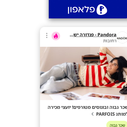
Pandora - פנדורה ישראל
רחובות
כר גבוה ובונוסים מטורפים! יועצי מכירה
ותג PARFOIS
שכר גבוה