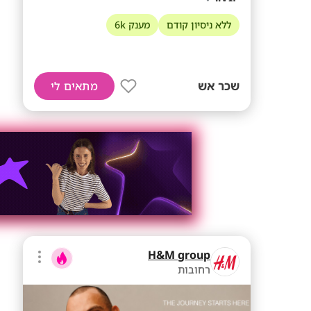
ללא ניסיון קודם
מענק 6k
שכר אש
מתאים לי
H&M group
רחובות