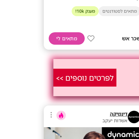
מתאים לסטודנטים
מענק 10k!
כר אש
מתאים לי
דינמיקה
אשדות יעקב