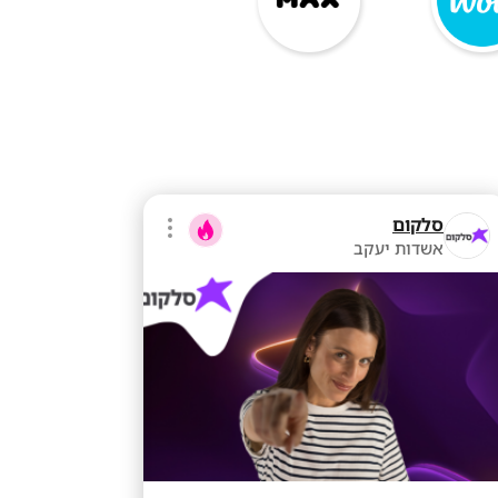
סלקום
אשדות יעקב