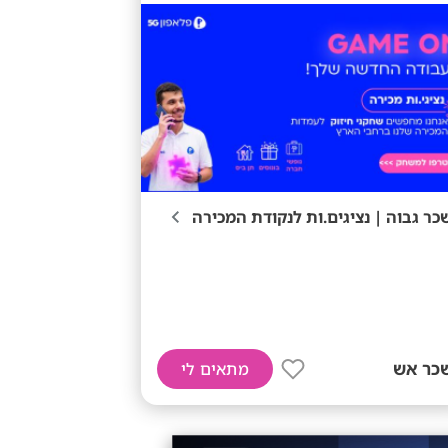
כר גבוה | נציגים.ות לנקודת המכירה
כר אש
מתאים לי